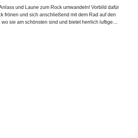
ach Anlass und Laune zum Rock umwandeln! Vorbild dafür
ock frönen und sich anschließend mit dem Rad auf den
 sie am schönsten sind und bietet herrlich luftige
Länge setzt ihre Fesseln perfekt in Szene und lenkt den
 einem verdeckten Metallreißverschluss. Die weiche
omfort. Egal was Sie heute vorhaben – mit diesem
 für den kompletten 1930er Jahre Vintage Look!Farbe
Rohstoffen 50% Baumwolle, 35% Modal, 15% Leinen