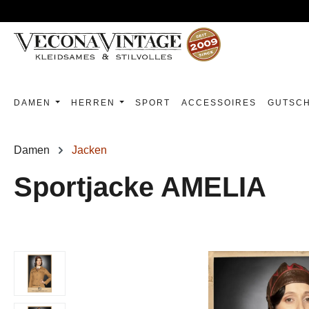
m Hauptinhalt springen
Zur Suche springen
Zur Hauptnavigation springen
DAMEN
HERREN
SPORT
ACCESSOIRES
GUTSCH
Damen
Jacken
Sportjacke AMELIA
Bildergalerie überspringen