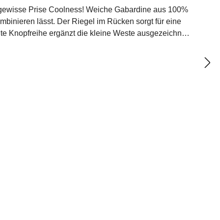
ie gewisse Prise Coolness! Weiche Gabardine aus 100%
binieren lässt. Der Riegel im Rücken sorgt für eine
lte Knopfreihe ergänzt die kleine Weste ausgezeichnet
s 100% pflanzlichen RohstoffenObermaterial: 100%