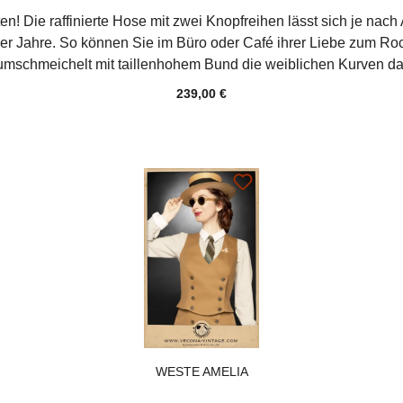
en! Die raffinierte Hose mit zwei Knopfreihen lässt sich je n
0er Jahre. So können Sie im Büro oder Café ihrer Liebe zum R
chmeichelt mit taillenhohem Bund die weiblichen Kurven da wo
ieblingsgürtel perfekt auf der Taillenlinie, die praktische 3/4 
239,00 €
rstiefel. Geschlossen wird die Culotte seitlich mit Knopf und
eicht und sorgt für optimalen Fall, Formstabilität und Tragek
ombiniere die Culottes mit der passenden Sportjacke HIGH TIDE
ertiges Leinenmischgewebe "Made in Germany" aus 100% pflanzlichen 
WESTE AMELIA