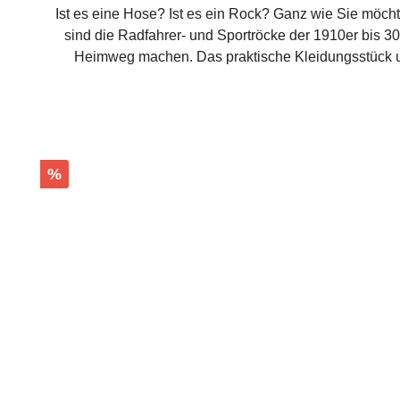
Ist es eine Hose? Ist es ein Rock? Ganz wie Sie möcht
sind die Radfahrer- und Sportröcke der 1910er bis 3
Heimweg machen. Das praktische Kleidungsstück ums
Bewegungsfreiheit. Fünf Gürtelschlaufen halten Ihren L
Blick auf klassische Derby Schuhe oder hohe Schnü
Gabardine aus 100% Baumwolle ist wunderbar pfleg
vielseitigem Modell sind Sie perfekt vorbereit
Karamellbraun 
Rabatt
%