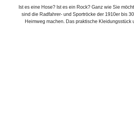
Ist es eine Hose? Ist es ein Rock? Ganz wie Sie möcht
sind die Radfahrer- und Sportröcke der 1910er bis 3
Heimweg machen. Das praktische Kleidungsstück ums
Bewegungsfreiheit. Fünf Gürtelschlaufen halten Ihren L
Blick auf klassische Derby Schuhe oder hohe Schnü
Baumwolle-Leinen-Mischung ist wunderbar pflegel
vielseitigem Modell sind Sie perfekt vorbereitet!K
Marineblau Material Hochw