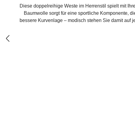
Diese doppelreihige Weste im Herrenstil spielt mit 
Baumwolle sorgt für eine sportliche Komponente, di
bessere Kurvenlage – modisch stehen Sie damit auf je
die Culottes AMELIA. Farbe KaramellbraunMateria