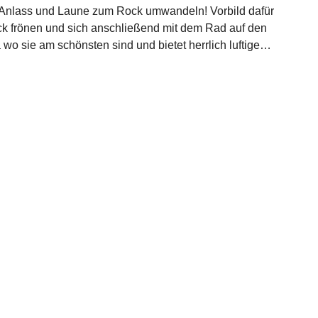
ach Anlass und Laune zum Rock umwandeln! Vorbild dafür
ock frönen und sich anschließend mit dem Rad auf den
 sie am schönsten sind und bietet herrlich luftige
Länge setzt ihre Fesseln perfekt in Szene und lenkt den
 einem verdeckten Metallreißverschluss. Die weiche
komfort. Egal was Sie heute vorhaben – mit diesem
 den kompletten 1930er Jahre Vintage Look!Farbe
"100% Baumwolle