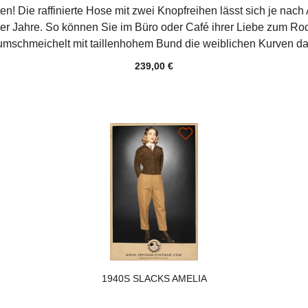
en! Die raffinierte Hose mit zwei Knopfreihen lässt sich je n
0er Jahre. So können Sie im Büro oder Café ihrer Liebe zum R
chmeichelt mit taillenhohem Bund die weiblichen Kurven da wo
ieblingsgürtel perfekt auf der Taillenlinie, die praktische 3/4 
239,00 €
rstiefel. Geschlossen wird die Culotte seitlich mit Knopf und
eleicht und sorgt für optimalen Fall, Formstabilität und Trage
et!Kombiniere die Culottes mit der passenden Weste AMELIA für
Material Hochwertige Baumwollgarbardine "Made in Germany
1940S SLACKS AMELIA