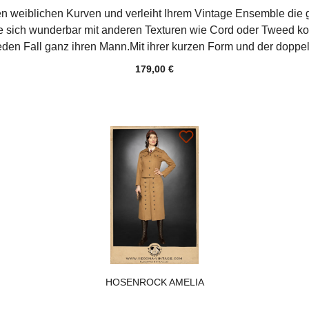
Ihren weiblichen Kurven und verleiht Ihrem Vintage Ensemble d
e sich wunderbar mit anderen Texturen wie Cord oder Tweed kom
den Fall ganz ihren Mann.Mit ihrer kurzen Form und der doppe
l Hochwertige Gabardine und Taftfutter "Made in Germany" au
179,00 €
BaumwolleFutter: 50% Viscose, 50% Acetat
HOSENROCK AMELIA