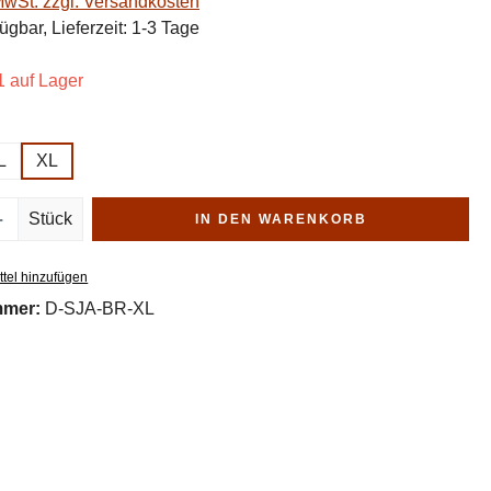
 MwSt. zzgl. Versandkosten
ügbar, Lieferzeit: 1-3 Tage
 auf Lager
ählen
L
XL
Anzahl: Gib den gewünschten Wert ein oder
Stück
IN DEN WARENKORB
tel hinzufügen
mmer:
D-SJA-BR-XL