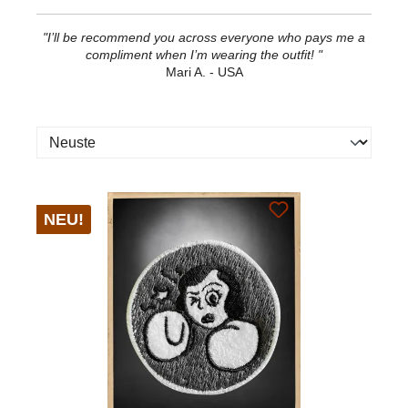
"I’ll be recommend you across everyone who pays me a
compliment when I’m wearing the outfit! "
Mari A. - USA
NEU!