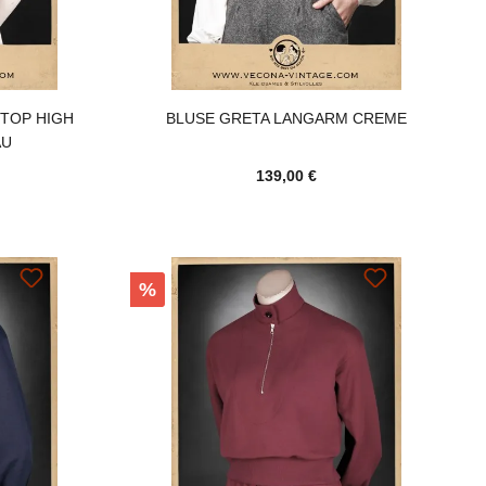
 TOP HIGH
BLUSE GRETA LANGARM CREME
AU
139,00 €
Rabatt
%