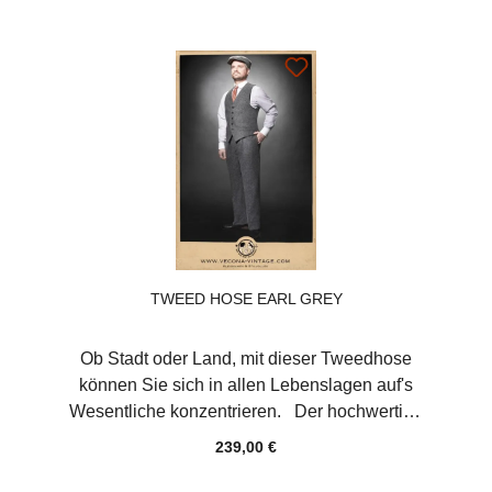
aufgesetzte Brusttasche bieten Platz für ein
Einstecktuch, um den Look weiter zu
verfeinern. Der Riegel im Rücken sorgt für
eine bessere Kurvenlage – modisch stehen
Sie damit auf jeden Fall ganz ihren Mann. Die
kurze Form passt zu allen taillenhohen
Hosen und auch perfekt unter die Sportjacken
KATHRINE und HIGH TIDE. Farbe Tweed
grauMaterial Hochwertige Wolle "Made in
Germany"Obermaterial: 100%
SchurwolleFutter: 50% Viskose, 50% Acetat
TWEED HOSE EARL GREY
Ob Stadt oder Land, mit dieser Tweedhose
können Sie sich in allen Lebenslagen auf's
Wesentliche konzentrieren. Der hochwertige
Tweed aus 100% feiner Schurwolle, gefüttert
239,00 €
mit stilechtem Art Déco Taftfutter sorgt für
tadellosen Sitz und angenehmen