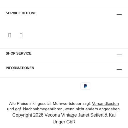
Jahre Material: Hochwertiges
Promenadenbesuche. Inspiriert von der
Leinenmischgewebe und Futter "Made in
Sommermode der 1920er bis 40er Jahre,
SERVICE HOTLINE
Germany"Obermaterial aus 100%
kombiniert dieses Modell einen luftigen
pflanzlichen Rohstoffen (50% Baumwolle,
Materialmix aus Baumwolle, Leinen und
35% Modal, 15% Leinen), Futter: 100%
Viskose mit dem klassischen 8-Panel-Schnitt.
Viskose Besonderheiten: Die perfekte
Die helle Farbe verleiht der Vintage-
Ergänzung der Ensembles CASABLANCA
Silhouette eine ungeahnte Frische und macht
und HIGH TIDE
sie zum perfekten Begleiter für helle Anzüge
SHOP SERVICE
oder Freizeitoutfits. Trotz der sommerlichen
Leichtigkeit müssen Sie nicht auf die
INFORMATIONEN
gewohnte Vecona Vintage Qualität
verzichten. Die Kappe ist mit glatter Viskose
gefüttert und mit einem Lederschweißband
ausgestattet, das auch bei höheren
Temperaturen für ein angenehmes
Alle Preise inkl. gesetzl. Mehrwertsteuer zzgl.
Versandkosten
Tragegefühl sorgt. Ein Must-have für den
und ggf. Nachnahmegebühren, wenn nicht anders angegeben.
Copyright 2026 Vecona Vintage Janet Seifert & Kai
stilbewussten Auftritt beim sommerlichen
Unger GbR
Gartenfest oder dem Picknick im Park.