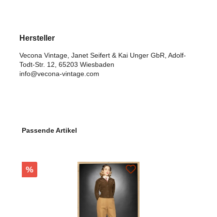
Hersteller
Vecona Vintage, Janet Seifert & Kai Unger GbR, Adolf-
Todt-Str. 12, 65203 Wiesbaden
info@vecona-vintage.com
Produktgalerie überspringen
Passende Artikel
Rabatt
%