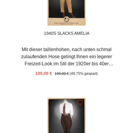
1940S SLACKS AMELIA
Mit dieser taillenhohen, nach unten schmal
zulaufenden Hose gelingt Ihnen ein legerer
Freizeit-Look im Stil der 1920er bis 40er
Jahre. Durchstreifen Sie damit den Wald,
100,00 €
199,00 €
(49.75% gespart)
entdecken Sie mit dem Rad neue Ecken Ihrer
Umgebung oder entspannen Sie im
heimischen Garten! Diese Hose betont eine
schmale Taille und setzt Ihre weiblichen
Kurven perfekt in Szene. Durch den geteilten
Bund in der hinteren Mitte ist das Anpassen
in der Weite ein Kinderspiel. Die 7/8 Länge
gibt den Blick auf schicke Boots oder