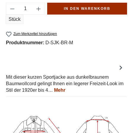
Produkt Anzahl: Gib den gewünschten Wert e
IN DEN WARENKORB
Stück
Zum Merkzettel hinzufügen
Produktnummer:
D-SJK-BR-M
Mit dieser kurzen Sportjacke aus dunkelbraunem
Baumwollcord gelingt Ihnen ein legerer Freizeit-Look im
Stil der 1920er bis 4…
Mehr