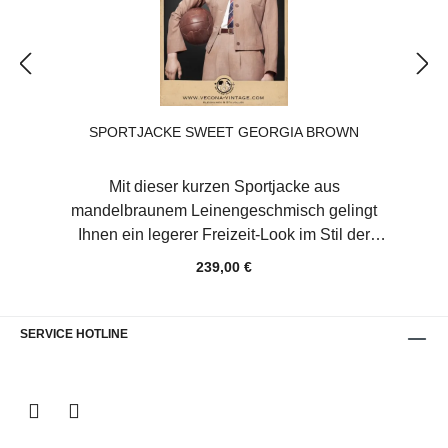
grauMaterial Hochwertige Wolle "Made in
Germany"Obermaterial: 100%
SchurwolleFutter: 50% Viskose, 50% Acetat
SPORTJACKE SWEET GEORGIA BROWN
Mit dieser kurzen Sportjacke aus
mandelbraunem Leinengeschmisch gelingt
Ihnen ein legerer Freizeit-Look im Stil der
1920er bis 40er Jahre. Durchstreifen Sie
239,00 €
damit die Natur, entdecken Sie mit dem Rad
neue Ecken Ihrer Stadt oder entspannen Sie
im heimischen Garten! Die kurze schmale
SERVICE HOTLINE
Jacke sitzt perfekt bei weiblichen Kurven
ohne dass ein Knopf spannt. Der elastische
Gürtelrücken sorgt für eine betonte Taille und
bildet ein kleines Schößchen auf der