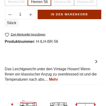
Herren 54
Herren 56
Herren 58
Herren 60
(Diese Option ist zurzeit nicht verfügbar.)
(Diese Option ist zurzeit nich
(Diese Option 
Produkt Anzahl: Gib den gewünschten Wert e
IN DEN WARENKORB
Stück
Zum Merkzettel hinzufügen
Produktnummer:
H-ILH-BR-56
Das Leichtgewicht unter den Vintage Hosen! Wenn
Ihnen ein klassischer Anzug zu overdressed ist und die
Temperaturen nach abs…
Mehr