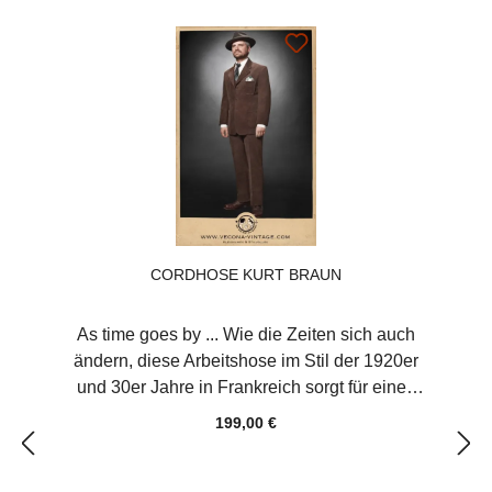
echten Perlmuttknöpfen. Die feine Oxford
Bindung zeichnet eine filigrane Struktur auf
das Gewebe, das sich hervorragend mit den
Materialien unseren Herrenensembles
ergänzt und Ihrer eleganten Erscheinung
noch mehr Ausdruck verleiht. Zum Tanz, im
Büro oder auf der Pferderennbahn, mit
diesem Hemd sind Sie überall gut
angezogen. Der Klassiker in jeder Gaderobe.
Farbe weiss Material100% Baumwolle
CORDHOSE KURT BRAUN
As time goes by ... Wie die Zeiten sich auch
ändern, diese Arbeitshose im Stil der 1920er
und 30er Jahre in Frankreich sorgt für einen
klassischen Look ohne Wenn und Aber. Zwei
199,00 €
seitliche Eingrifftaschen und eine
Leistentasche hinten bieten Platz für Pässe,