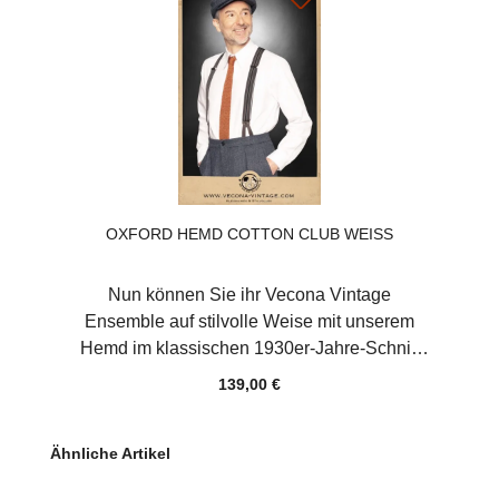
passenden Hose SWING-OUT oder
kombinieren das klassische braun mit
unseren Modellen CASABLANCA oder
SWING-OUT in dunkelblau. Farbe:
Karamellbraun Material:Hochwertige
Baumwollgabardine "Made in Germany"
100% Baumwolle
OXFORD HEMD COTTON CLUB WEISS
Nun können Sie ihr Vecona Vintage
Ensemble auf stilvolle Weise mit unserem
Hemd im klassischen 1930er-Jahre-Schnitt
kombinieren. Der spitze, geschwungene
139,00 €
Umlegekragen, die halbe Knopfleiste und der
kleine Keil in der Seitennaht sind die
Produktgalerie überspringen
Ähnliche Artikel
augenfälligsten Details dieses Modells aus
weißer Baumwolle. Geschlossen wird es mit