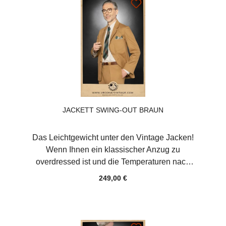
JACKETT SWING-OUT BRAUN
Das Leichtgewicht unter den Vintage Jacken!
Wenn Ihnen ein klassischer Anzug zu
overdressed ist und die Temperaturen nach
absoluter Bequemlichkeit und luftigem
249,00 €
Material verlangen, beweisen Sie mit diesem
ungefütterten Jackett aus Baumwollgabardine
ein kühles Köpfchen. Der besondere
Hingucker befindet sich auf der Rückseite in